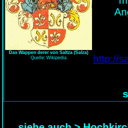
mi
An
Das Wappen derer von Saltza (Salza)
http://
Quelle: Wikipedia
siehe auch >
Hochkirc