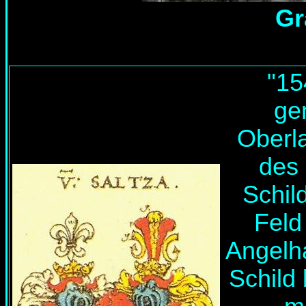
Gr
"15
ge
Oberl
des 
Schild
Feld
Angelha
Schild 