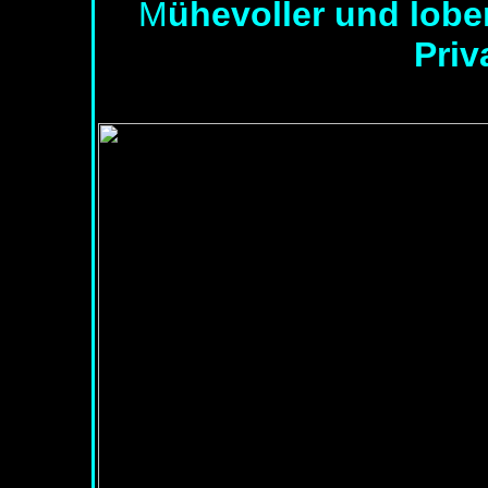
M
ühevoller und lob
Priv