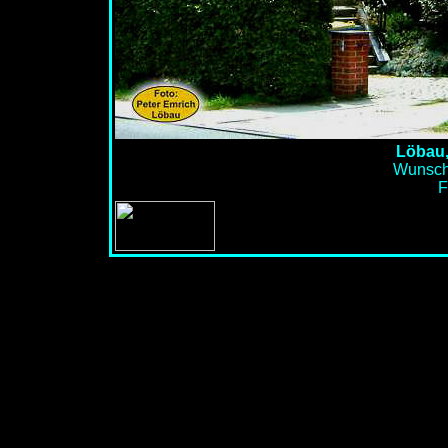
Löbau,
Wunschf
F